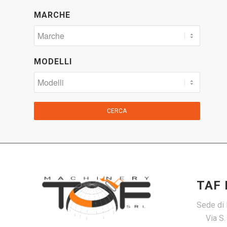
MARCHE
MODELLI
CERCA
TAF
Sede di 
Via S