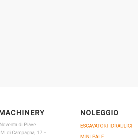
 MACHINERY
NOLEGGIO
Noventa di Piave
ESCAVATORI IDRAULICI
. M. di Campagna, 17 –
MINI PALE