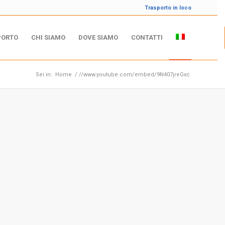
Trasporto in loco
PORTO
CHI SIAMO
DOVE SIAMO
CONTATTI
Sei in:
Home
/
//www.youtube.com/embed/9N407jreGxc