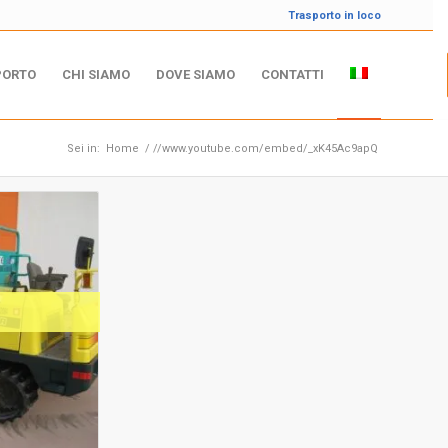
Trasporto in loco
PORTO
CHI SIAMO
DOVE SIAMO
CONTATTI
Sei in:
Home
/
//www.youtube.com/embed/_xK45Ac9apQ