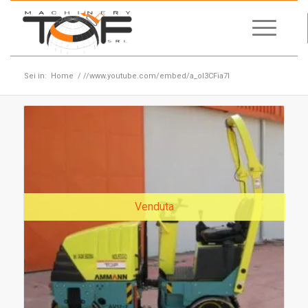
Sei in:
Home
/
//www.youtube.com/embed/a_oI3CFia7I
Venduta