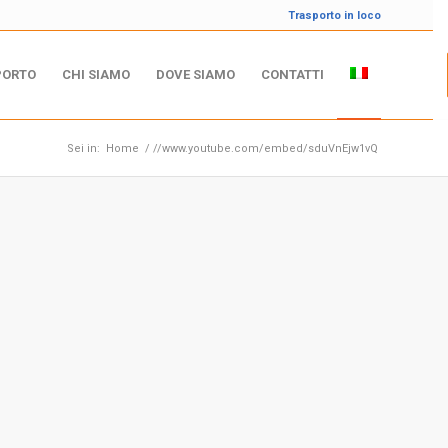
Trasporto in loco
PORTO
CHI SIAMO
DOVE SIAMO
CONTATTI
Sei in:
Home
/
//www.youtube.com/embed/sduVnEjw1vQ