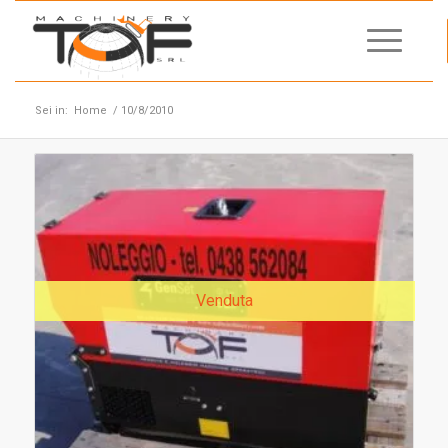
Sei in:
Home
/
10/8/2010
Venduta