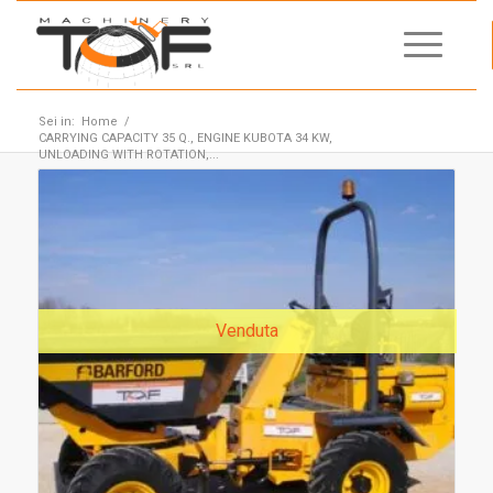
Sei in:
Home
/
CARRYING CAPACITY 35 Q., ENGINE KUBOTA 34 KW,
UNLOADING WITH ROTATION,...
Venduta